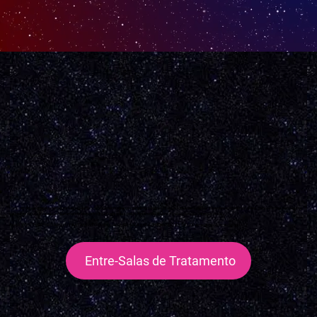
Cada um dos protocolos tem uma função dentro do tratamento que se completam entre si e a pessoa deverá passar 12 vezes em cada um deles. Dessa forma, não há uma
sala específica para qualquer tratamento, mas um conjunto de salas, pois a Apometria do Amor trata a pessoa como um todo.
Isso é, VOCÊ PODE INICIAR SEU TRATAMENTO POR QUALQUER SALA e IR ALTERNANDO AS SALAS de acordo com seu tempo.
Entre-Salas de Tratamento