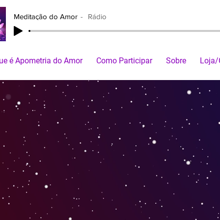
Meditação do Amor
Rádio
ue é Apometria do Amor
Como Participar
Sobre
Loja/