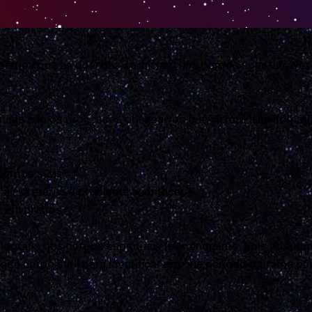
abemos que as doenças se iniciam nos corpos sutis, atrav
enças são os processos obsessivos que vieram a se somati
 corpos sutis?
la alma eterna o problema aconteceu?
s envolvidos?
rafia dos corpos espirituais (por enquanto, pois no futuro
da corpo sutil para identificar em que período o drama oc