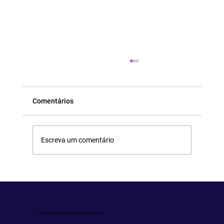
Comentários
Escreva um comentário
Uma esperança de um paraíso.
Todos os Direitos Reservados nos Termos da Licença