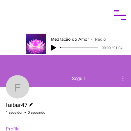
Meditação do Amor
Rádio
00:00 / 01:04
Mai
Seguir
faibar47
Escritor
faibar47
1 seguidor
0 seguindo
Profile