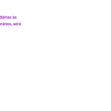
iárias às
rários, será