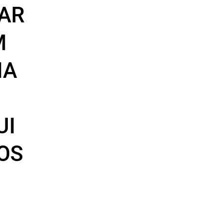
AR
M
MA
UI
 OS