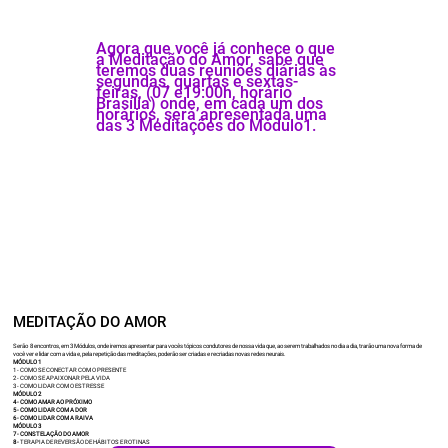
Agora que você já conhece o que
a Meditação do Amor, sabe que
teremos duas reuniões diárias às
segundas, quartas e sextas-
feiras, (07 e19:00h, horário
Brasília) onde, em cada um dos
horários, será apresentada uma
das 3 Meditações do Módulo1.
MEDITAÇÃO DO AMOR
Serão 8 encontros, em 3 Módulos, onde iremos apresentar para vocês tópicos condutores de nossa vida que, ao serem trabalhados no dia a dia, trarão uma nova forma de
você ver e lidar com a vida e, pela repetição das meditações, poderão ser criadas e recriadas novas redes neurais.
MÓDULO 1
1 - COMO SE CONECTAR COM O PRESENTE
2 - COMO SE APAIXONAR PELA VIDA
3 - COMO LIDAR COM O ESTRESSE
MÓDULO 2
4 - COMO AMAR AO PRÓXIMO
5 - COMO LIDAR COM A DOR
6 - COMO LIDAR COM A RAIVA
MÓDULO 3
7 - CONSTELAÇÃO DO AMOR
8 -
TERAPIA DE REVERSÃO DE HÁBITOS E ROTINAS