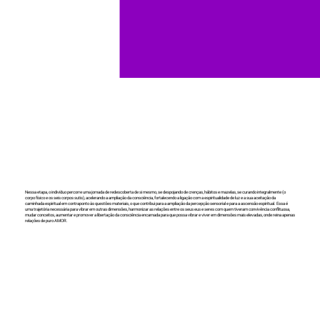
Nessa etapa, o indivíduo percorre uma jornada de redescoberta de si mesmo, se despojando de crenças, hábitos e mazelas, se curando integralmente (o
corpo físico e os seis corpos sutis), acelerando a ampliação da consciência, fortalecendo a ligação com a espiritualidade de luz e a sua aceitação da
caminhada espiritual em contraponto às questões materiais, o que contribui para a ampliação da percepção sensorial e para a ascensão espiritual. Essa é
uma trajetória necessária para vibrar em outras dimensões, harmonizar as relações entre os seus eus e seres com quem tiveram convivência conflituosa,
mudar conceitos, aumentar e promover a libertação da consciência encarnada para que possa vibrar e viver em dimensões mais elevadas, onde reina apenas
relações de puro AMOR.